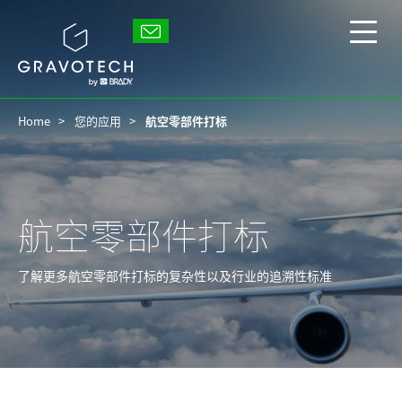
Skip
to
Gravotech
main
显
content
示/
隐
藏
Home
您的应用
航空零部件打标
主
菜
单
航空零部件打标
了解更多航空零部件打标的复杂性以及行业的追溯性标准