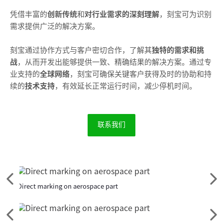
凭借丰富的
创新传统
和
对行业需求的深刻理解
，刻宝可为识别
需求提供广泛的解决方案。
刻宝通过协作方式与客户密切合作，了解其
独特的需求和挑
战
，从而开发出能够提供一致、精确结果的解决方案。通过专
业支持的
全球网络
，刻宝可确保关键客户获得及时的协助和持
续的
技术支持
，
有效
延长正常运行时间，减少停机时间。
联系我们
请
请
Direct marking on aerospace part
Ident
参
参
阅
阅
前
下
请
请