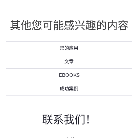
面
一
参
参
的
个
阅
阅
元
元
前
下
其他您可能感兴趣的内容
素
素
面
一
的
个
元
元
素
素
您的应用
文章
EBOOKS
成功案例
联系我们！