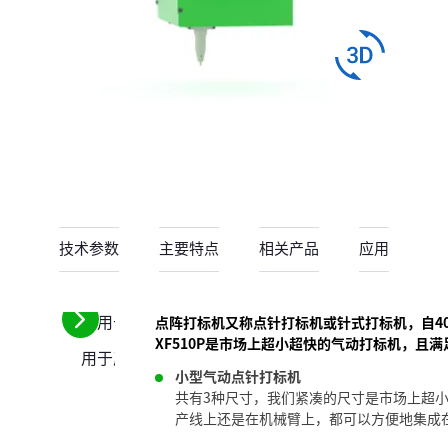
技术参数
主要特点
相关产品
应用
点阵打标机又称点针打标机或针式打标机，自4
请
XF510P是市场上超小超快的气动打标机，且
用于产线打标的点阵打标机
参
小型气动点针打标机
阅
共有3种尺寸，我们紧凑的尺寸是市场上超小
下
产线上还是在机械臂上，都可以方便地集成
一
个