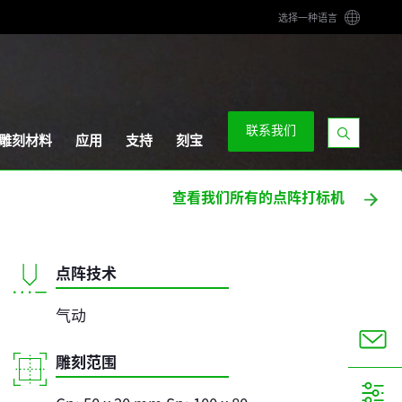
选择一种语言
联系我们
雕刻材料
应用
支持
刻宝
显
示
查看我们所有的点阵打标机
搜
索
栏
点阵技术
气动
雕刻范围