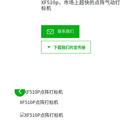
XF510p，市场上超快的点阵气动打
标机
联系我们
下载我们的宣传册
请
XF510P点阵打标机
参
阅
前
面
的