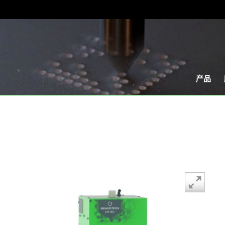
产品
Drag to
spin