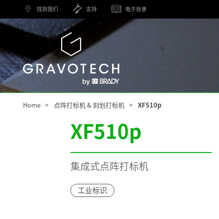
Skip
找到我们
支持
电子目录
to
main
content
Gravotech
Home
点阵打标机 & 刻划打标机
XF510p
XF510p
集成式点阵打标机
工业标识