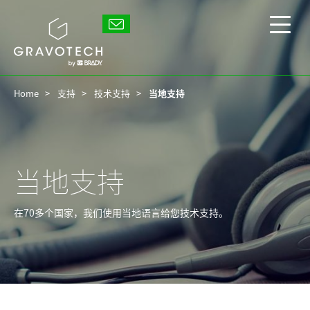
Skip
to
Gravotech
main
显
content
示/
隐
藏
Home
支持
技术支持
当地支持
主
菜
单
当地支持
在70多个国家，我们使用当地语言给您技术支持。