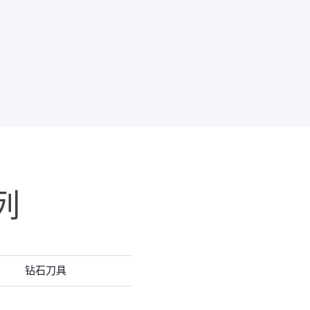
列
钻石刀具