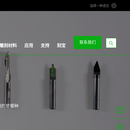
选择一种语言
联系我们
雕刻材料
应用
支持
刻宝
显
示
搜
索
栏
用的是哪种