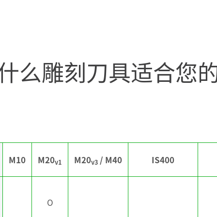
主轴或高频主轴。有3种不同的
它们可以完成精细的标记，
PERCUT刀具专门用于高要求
工的速度。旋转钻石刀的雕
INCUT的形式，适合所有工
什么雕刻刀具适合您
雕刻。
M10
M20
M20
/ M40
IS400
v1
v3
O