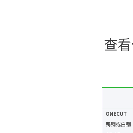
高性能 PERCUT雕刻刀是高性能刀具，专用于套筒
快速易用 钻石刀对材料进行“标记”，而不是雕刻。
刀柄直径：3.00mm，4.00mm和6.0mm。 高产量 
而不会太深。可以刻划不平整的表面，并达到快速加
的机械加工，包括不锈钢切割。
刻痕迹略深。 适用所有应用 钻石刀有ONECUT或TW
查看
业和应用：从金属零件上的追溯打标到玻璃上的精细
查看我们的PERCUT雕刻刀系列
查看我们的钻石刀系列
ONECUT
钨钢或白钢