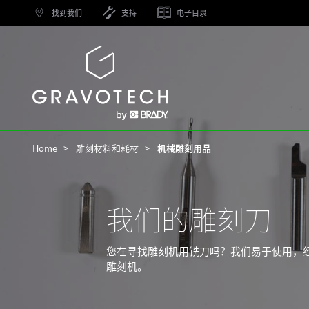
Skip
找到我们
支持
电子目录
to
main
content
Gravotech
Home
雕刻材料和耗材
机械雕刻用品
我们的雕刻刀
您在寻找雕刻机用铣刀吗？我们易于使用，经
雕刻机。