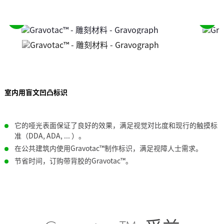
请
请
参
参
阅
阅
前
下
面
一
的
个
室内用盲文凹凸标识
元
元
素
素
它的哑光表面保证了良好的效果，满足视觉对比度和现行的触摸标
准（DDA, ADA, ... ）。
在公共建筑内使用Gravotac™制作标识，满足视障人士需求。
节省时间，订购带背胶的Gravotac™。