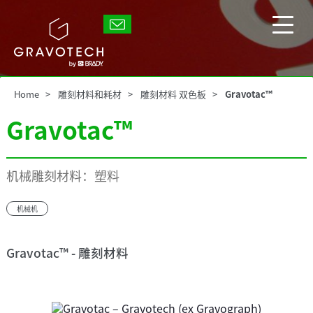
Skip
to
Gravotech
main
显
content
示/
隐
藏
Home
雕刻材料和耗材
雕刻材料 双色板
Gravotac™
主
菜
Gravotac™
单
机械雕刻材料：塑料
机械机
Gravotac™ - 雕刻材料