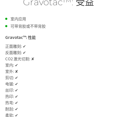
Gravotac™: 受益
室内应用
可带背胶或不带背胶
Gravotac™: 性能
正面雕刻: ✔
反面雕刻: ✔
CO2 激光切割: ✘
室内: ✔
室外: ✘
剪切: ✔
电锯: ✔
丝印: ✔
热印: ✔
热弯: ✔
耐刮: ✔
柔软: ✔