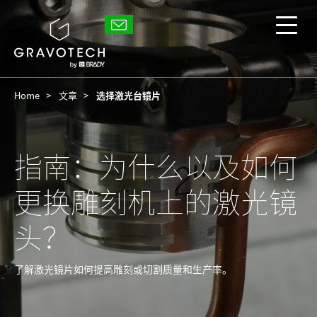
Skip
to
Gravotech
main
显
content
示/
隐
藏
Home
文章
选择激光台镜片
主
菜
单
指南：为什么以及如何
更换雕刻机上的激光镜
头？
了解激光镜片如何提高雕刻或切割质量和生产率。