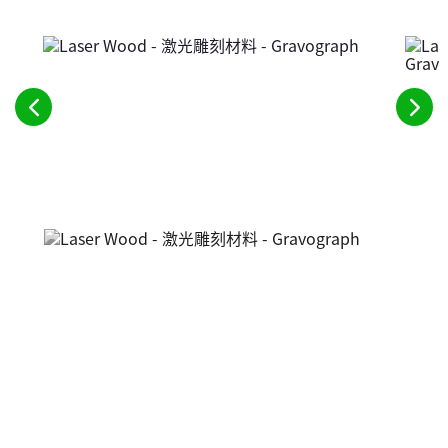
请
请
参
参
阅
阅
前
下
面
一
的
个
元
元
素
素