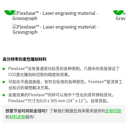
请
请
参
参
阅
阅
前
下
面
一
的
个
元
元
高分辨率的柔性雕刻材料
素
素
Flexilase™没有普通室内标签的各种限制。几微米的表层保证了
CO2激光雕刻和切割的精度和效果。
可贴在平面或曲面，有符合标准的各种颜色，Fexilase™是流体工
业标识的理想解决方案。
金属效果的Flexilase™同样可以用作个性化的奖杯牌和奖状。
Flexilase™尺寸为610 x 305 mm (24'' x 12'')，自带背胶。
想要节省时间和金钱吗？
了解我们根据您具体需求提供的
定制切割
和
材料定制
服务!