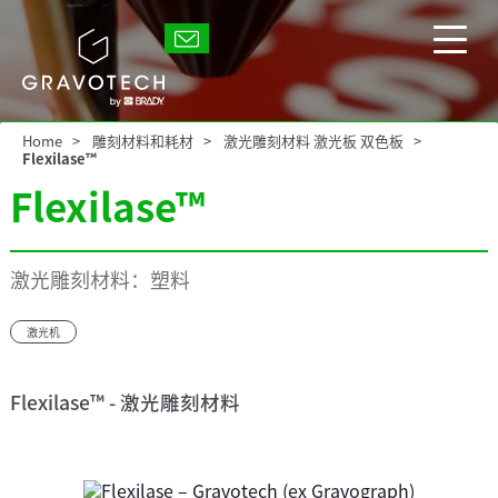
Skip
to
Gravotech
main
显
content
示/
隐
藏
Home
雕刻材料和耗材
激光雕刻材料 激光板 双色板
主
Flexilase™
菜
Flexilase™
单
激光雕刻材料：塑料
激光机
Flexilase™ - 激光雕刻材料