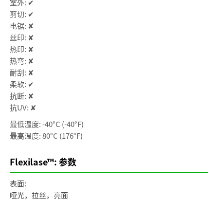
室外: ✔
剪切: ✔
电锯: ✘
丝印: ✘
热印: ✘
热弯: ✘
耐刮: ✘
柔软: ✔
抗断: ✘
抗UV: ✘
最低温度: -40°C (-40°F)
最高温度: 80°C (176°F)
Flexilase™: 参数
表面:
哑光，拉丝，亮面