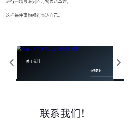
进行一场最深刻的万物表达革命，
这样每件事物都能表达自己。
关于我们
Gra
请
请
查看更多
参
参
阅
阅
前
下
面
一
的
个
元
元
联系我们！
素
素