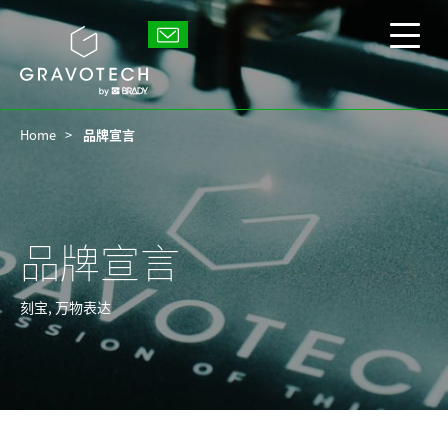
Skip
to
Gravotech
main
显
content
示/
隐
藏
Home
品牌宣言
主
菜
单
品牌宣言
刻宝, 万物表达