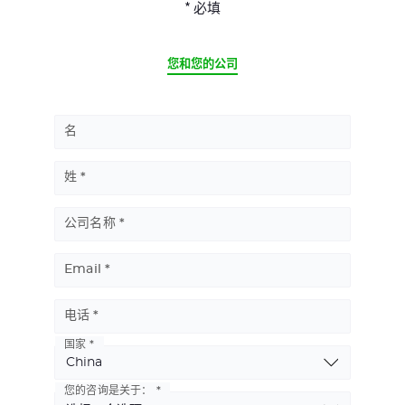
* 必填
CURRENT
您和您的公司
名
姓
公司名称
Email
电话
国家
Basic
Address
您的咨询是关于：