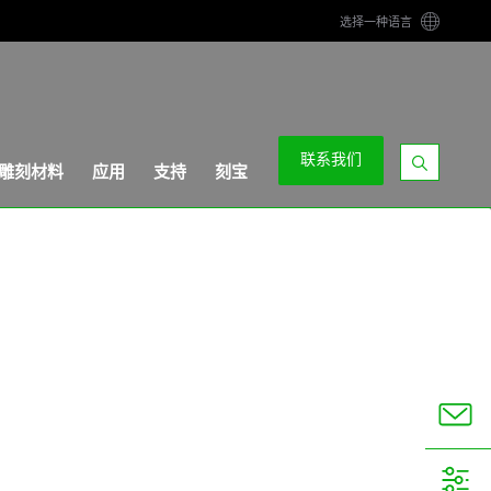
选择一种语言
联系我们
雕刻材料
应用
支持
刻宝
显
示
搜
索
栏