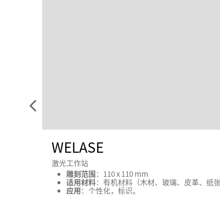
请
参
阅
WELASE
前
面
激光工作站
的
雕刻范围
：110 x 110 mm
元
适用材料
：有机材料（木材、玻璃、皮革、纸
应用
：个性化，标识。
素