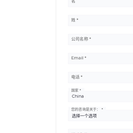
名
请
参
姓
阅
Gravobrass™ Exterior
前
面
公司名称
机械雕刻材料：金属面
的
用于
：室内&室外
元
应用
：建筑标识、公司门牌、高品质标识、专
Email
素
电话
国家
Basic
Address
您的咨询是关于：