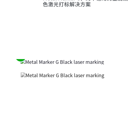
色激光打标解决方案
请
参
阅
前
面
的
元
素