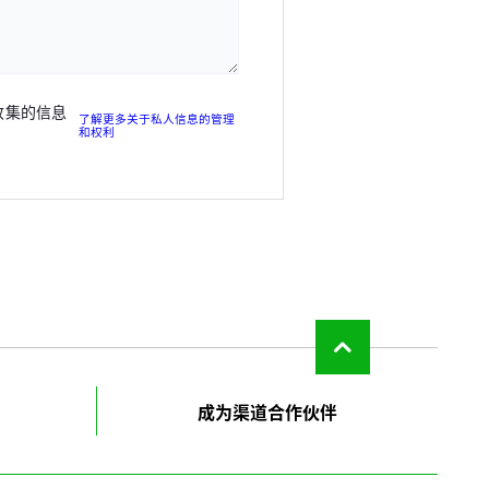
收集的信息
了解更多关于私人信息的管理
和权利
返
回
成为渠道合作伙伴
页
面
顶
部