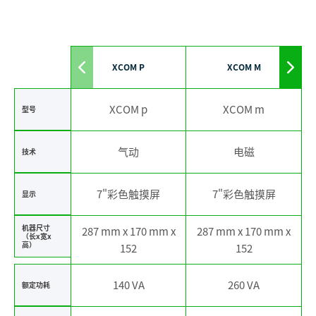
XCOM P
XCOM M
Move
Mov
to
to
left
righ
XCOM p
XCOM m
型号
气动
电磁
技术
7"彩色触摸屏
7"彩色触摸屏
显示
机器尺寸
287 mm x 170 mm x
287 mm x 170 mm x
（长x宽x
高）
152
152
140 VA
260 VA
额定功耗