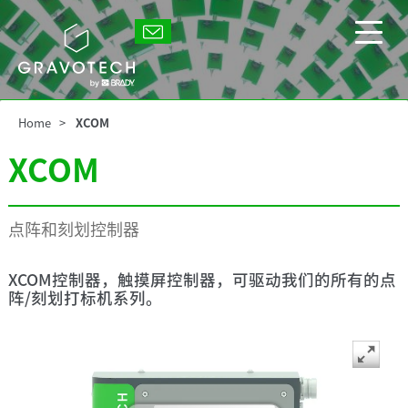
Skip
to
Gravotech
main
显
content
示/
隐
藏
Home
XCOM
主
菜
XCOM
单
点阵和刻划控制器
XCOM控制器，触摸屏控制器，可驱动我们的所有的点
阵/刻划打标机系列。