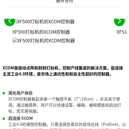
服务支持
请
请
XF500打标机的XCOM控制器
XF5
参
参
阅
阅
前
下
面
一
的
个
元
元
XCOM是驱动点阵和刻划打标机，控制产线集成的解决方案。能连接
素
素
主流工业4.0环境，是市场上通讯性和和自主性超好的控制器。
简化用户体验
XCOM控制器看起来像一个触摸平板（7"/18cm），并且易于使
用。通过触摸屏，用户可以快速设置，编辑，编程模板和启动打
标，而无需电脑。
超连接 XCOM
工业4.0的理想控制器。只需选择您喜欢的现场总线（Profinet，以