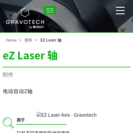
Skip
to
Gravotech
main
显
content
示/
隐
藏
Home
附件
EZ Laser 轴
主
菜
eZ Laser 轴
单
附件
电动自动Z轴
用于