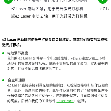
请
请
eZ Laser 电动 Z 轴，用于光纤激光打标机
eZ L
参
参
阅
阅
前
下
面
一
的
个
元
元
eZ Laser 电动轴可使激光打标头沿 Z 轴移动。兼容我们所有的集成式
素
素
激光打标机。
电动调节高度
我们的 eZ Laser 配件是一个电动线性轴，可沿 Z 轴固定和上下移
动我们的集成激光打标头。借助于支撑板的高度调节，实现完美的
对焦，打标不同高度或形状的工件。
自主和通讯
eZ Laser 直接连接到激光机的控制器，从控制器接收打标作业和命
令。此外，通过自带的软件，此配件及其附带的 7"" 触摸屏允许操
作员选择和启动各种打标作业，控制机器状态，并直接调整打标头
的高度。后者在我们的工业软件
Lasertrace
中创建。