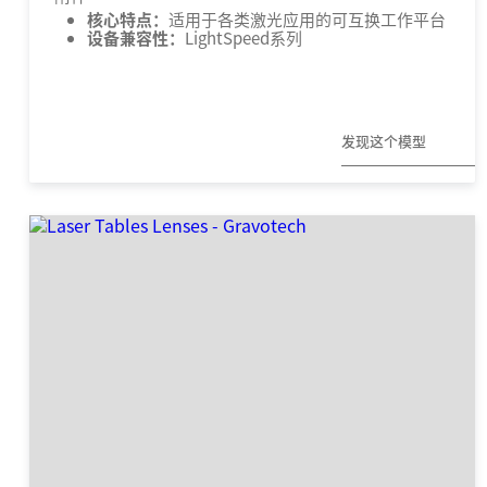
核心特点：
适用于各类激光应用的可互换工作平台
设备兼容性：
LightSpeed系列
发现这个模型
精确雕刻，大幅面且无毛刺雕刻，大厚度切割，提高
产量...