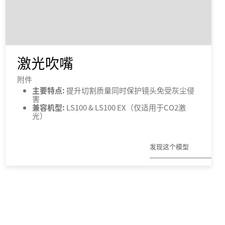
激光吹嘴
附件
主要特点:
提升切割质量同时保护镜头免受灰尘侵
害
兼容机型:
LS100 & LS100 EX（仅适用于CO2激
光）
发现这个模型