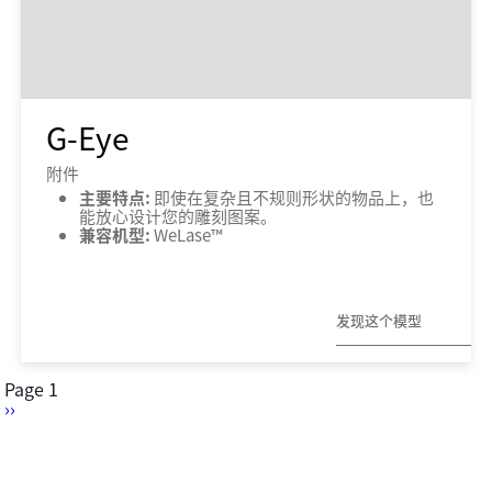
G-Eye
附件
主要特点:
即使在复杂且不规则形状的物品上，也
能放心设计您的雕刻图案。
兼容机型:
WeLase™
发现这个模型
Pagination
Page 1
Next
››
page