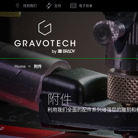
Skip
找到我们
支持
电子目录
to
main
content
Gravotech
Home
附件
附件
利用我们全面的配件系列增强您的雕刻和